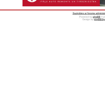
Sazināties ar foruma administr
Powered by
phpBB
© p
Design by
phpBBSty