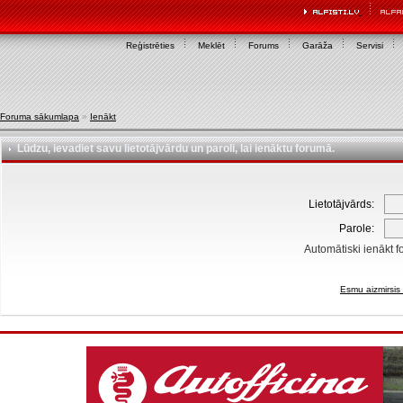
Reģistrēties
Meklēt
Forums
Garāža
Servisi
Foruma sākumlapa
»
Ienākt
Lūdzu, ievadiet savu lietotājvārdu un paroli, lai ienāktu forumā.
Lietotājvārds:
Parole:
Automātiski ienākt f
Esmu aizmirsis 