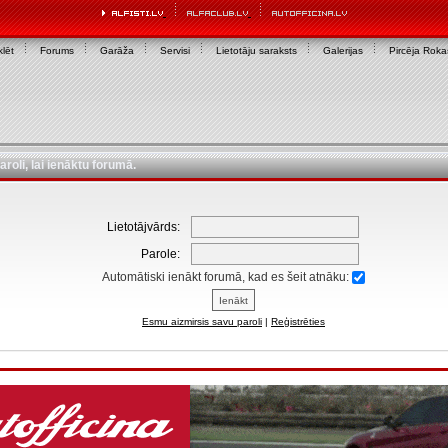
lēt
Forums
Garāža
Servisi
Lietotāju saraksts
Galerijas
Pircēja Rok
aroli, lai ienāktu forumā.
Lietotājvārds:
Parole:
Automātiski ienākt forumā, kad es šeit atnāku:
Esmu aizmirsis savu paroli
|
Reģistrēties