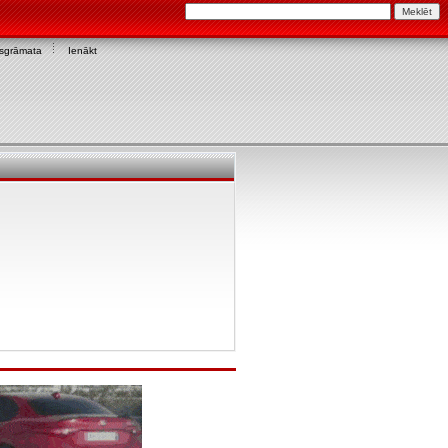
asgrāmata
Ienākt