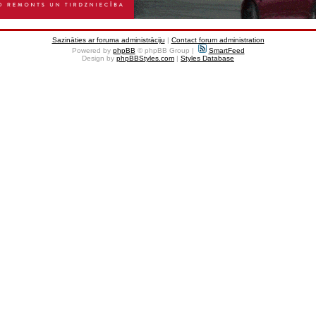
Sazināties ar foruma administrāciju
|
Contact forum administration
Powered by
phpBB
© phpBB Group |
SmartFeed
Design by
phpBBStyles.com
|
Styles Database