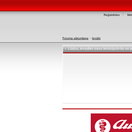
Reģistrēties
Mek
Foruma sākumlapa
»
Ienākt
Lūdzu, ievadiet savu lietotājvārdu un p