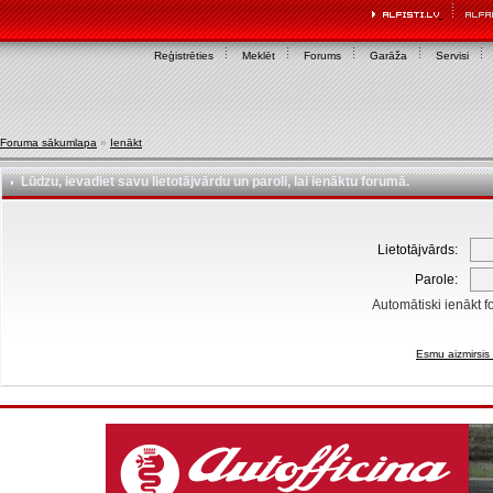
Reģistrēties
Meklēt
Forums
Garāža
Servisi
Foruma sākumlapa
»
Ienākt
Lūdzu, ievadiet savu lietotājvārdu un paroli, lai ienāktu forumā.
Lietotājvārds:
Parole:
Automātiski ienākt f
Esmu aizmirsis 