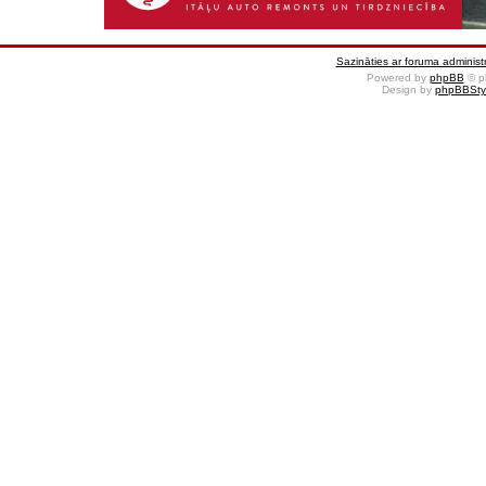
Sazināties ar foruma administr
Powered by
phpBB
© p
Design by
phpBBSty