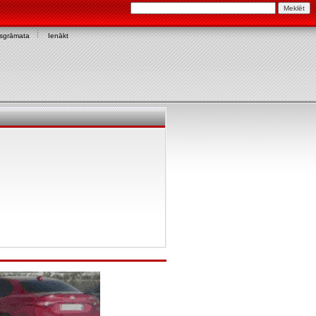
asgrāmata
Ienākt