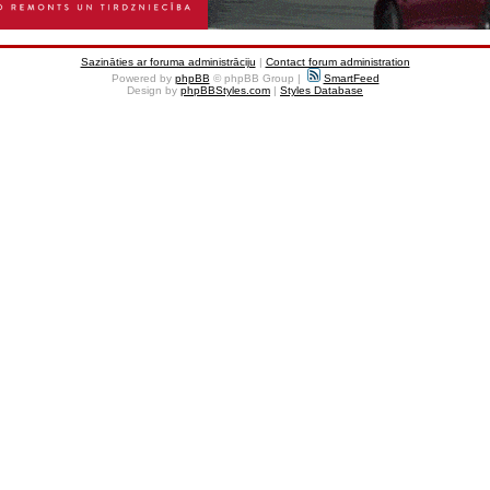
Sazināties ar foruma administrāciju
|
Contact forum administration
Powered by
phpBB
© phpBB Group |
SmartFeed
Design by
phpBBStyles.com
|
Styles Database