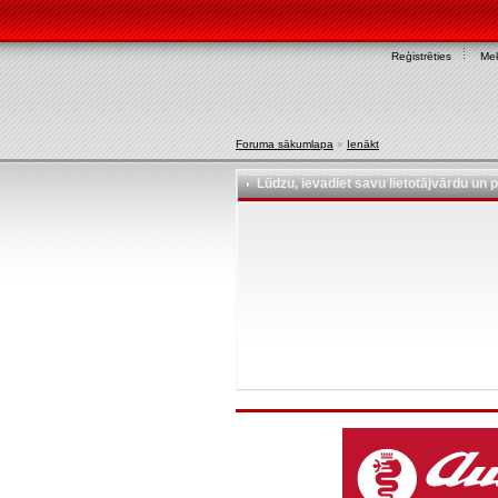
Reģistrēties
Mek
Foruma sākumlapa
»
Ienākt
Lūdzu, ievadiet savu lietotājvārdu un p