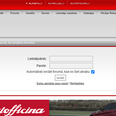
lēt
Forums
Garāža
Servisi
Lietotāju saraksts
Galerijas
Pircēja Rok
aroli, lai ienāktu forumā.
Lietotājvārds:
Parole:
Automātiski ienākt forumā, kad es šeit atnāku:
Esmu aizmirsis savu paroli
|
Reģistrēties