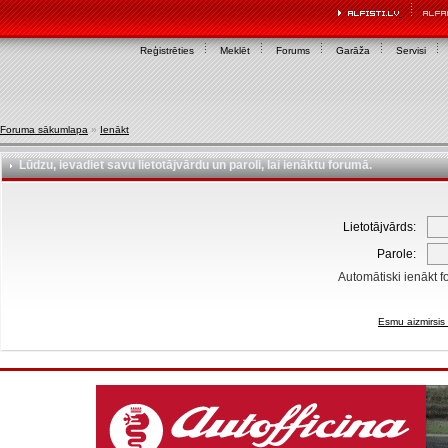
Reģistrēties
Meklēt
Forums
Garāža
Servisi
Foruma sākumlapa
»
Ienākt
Lūdzu, ievadiet savu lietotājvārdu un paroli, lai ienāktu forumā.
Lietotājvārds:
Parole:
Automātiski ienākt f
Esmu aizmirsis 