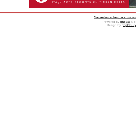
Sazināties ar foruma administr
Powered by
phpBB
© p
Design by
phpBBSty