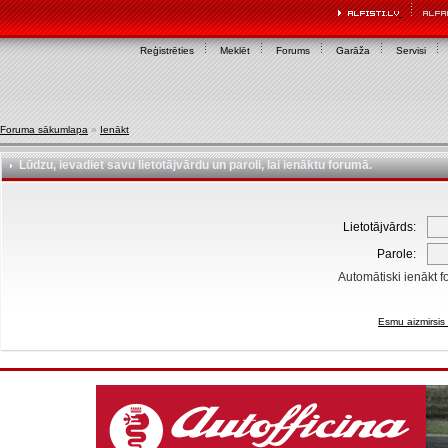
Reģistrēties
Meklēt
Forums
Garāža
Servisi
Foruma sākumlapa
»
Ienākt
Lūdzu, ievadiet savu lietotājvārdu un paroli, lai ienāktu forumā.
Lietotājvārds:
Parole:
Automātiski ienākt f
Esmu aizmirsis 