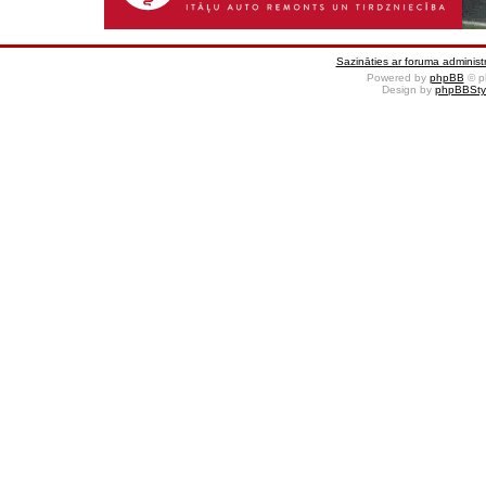
Sazināties ar foruma administr
Powered by
phpBB
© p
Design by
phpBBSty