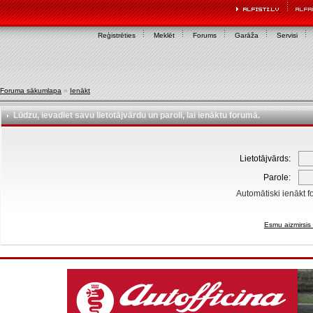
Reģistrēties
Meklēt
Forums
Garāža
Servisi
Foruma sākumlapa
»
Ienākt
Lūdzu, ievadiet savu lietotājvārdu un paroli, lai ienāktu forumā.
Lietotājvārds:
Parole:
Automātiski ienākt f
Esmu aizmirsis 