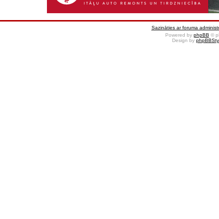
Sazināties ar foruma administr
Powered by
phpBB
© p
Design by
phpBBSty