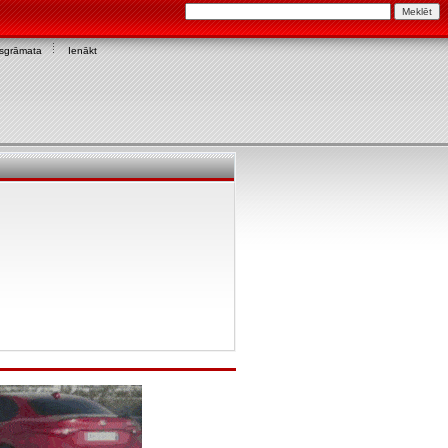
asgrāmata
Ienākt