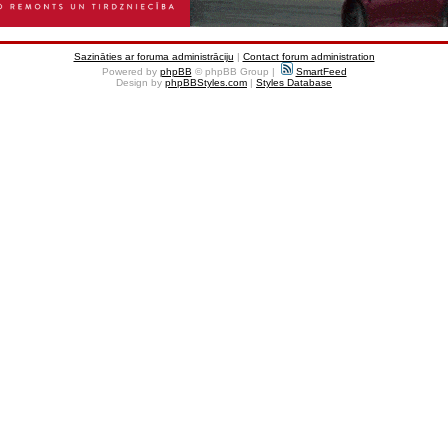
Sazināties ar foruma administrāciju
|
Contact forum administration
Powered by
phpBB
© phpBB Group |
SmartFeed
Design by
phpBBStyles.com
|
Styles Database