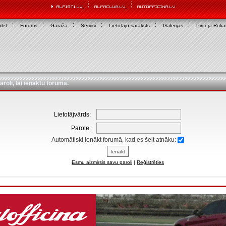
lēt
Forums
Garāža
Servisi
Lietotāju saraksts
Galerijas
Pircēja Rok
aroli, lai ienāktu forumā.
Lietotājvārds:
Parole:
Automātiski ienākt forumā, kad es šeit atnāku:
Esmu aizmirsis savu paroli
|
Reģistrēties