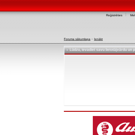
Reģistrēties
Mek
Foruma sākumlapa
»
Ienākt
Lūdzu, ievadiet savu lietotājvārdu un p