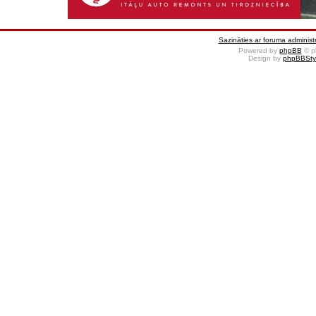
Sazināties ar foruma administr
Powered by
phpBB
© p
Design by
phpBBSty