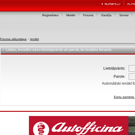
Reģistrēties
Meklēt
Forums
Garāža
Servisi
Foruma sākumlapa
»
Ienākt
Lūdzu, ievadiet savu lietotājvārdu un paroli, lai ienāktu forumā.
Lietotājvārds:
Parole:
Automātiski ienākt f
Esmu aizmirsis 