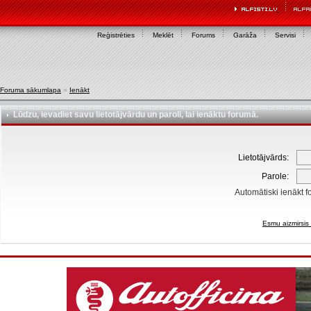
Reģistrēties
Meklēt
Forums
Garāža
Servisi
Foruma sākumlapa
»
Ienākt
Lūdzu, ievadiet savu lietotājvārdu un paroli, lai ienāktu forumā.
Lietotājvārds:
Parole:
Automātiski ienākt f
Esmu aizmirsis 