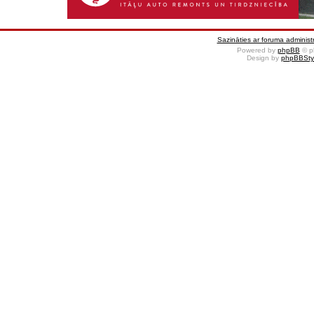
Sazināties ar foruma administr
Powered by
phpBB
© p
Design by
phpBBSty