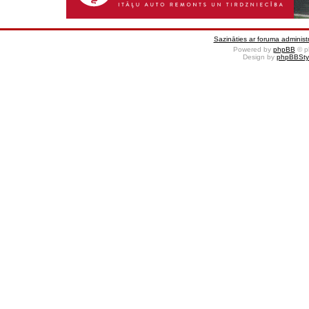
Sazināties ar foruma administr
Powered by
phpBB
© p
Design by
phpBBSty