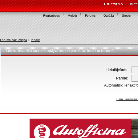
Reģistrēties
Meklēt
Forums
Garāža
Servisi
Foruma sākumlapa
»
Ienākt
Lūdzu, ievadiet savu lietotājvārdu un paroli, lai ienāktu forumā.
Lietotājvārds:
Parole:
Automātiski ienākt f
Esmu aizmirsis 