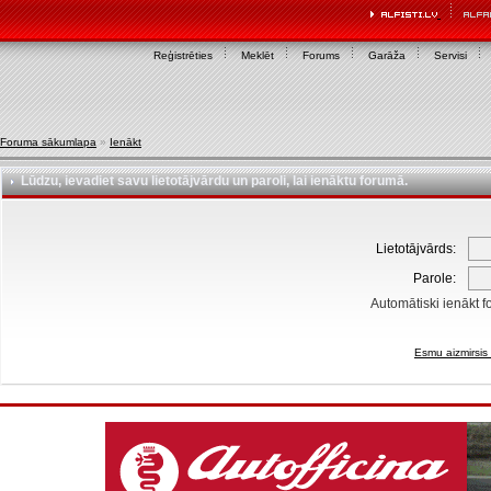
Reģistrēties
Meklēt
Forums
Garāža
Servisi
Foruma sākumlapa
»
Ienākt
Lūdzu, ievadiet savu lietotājvārdu un paroli, lai ienāktu forumā.
Lietotājvārds:
Parole:
Automātiski ienākt f
Esmu aizmirsis 