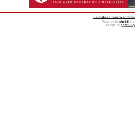
Sazināties ar foruma administr
Powered by
phpBB
© p
Design by
phpBBSty