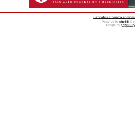
Sazināties ar foruma administr
Powered by
phpBB
© p
Design by
phpBBSty