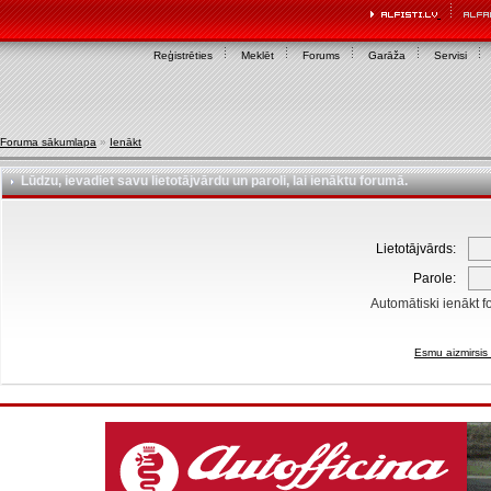
Reģistrēties
Meklēt
Forums
Garāža
Servisi
Foruma sākumlapa
»
Ienākt
Lūdzu, ievadiet savu lietotājvārdu un paroli, lai ienāktu forumā.
Lietotājvārds:
Parole:
Automātiski ienākt f
Esmu aizmirsis 