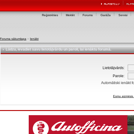
Reģistrēties
Meklēt
Forums
Garāža
Servisi
Foruma sākumlapa
»
Ienākt
Lūdzu, ievadiet savu lietotājvārdu un paroli, lai ienāktu forumā.
Lietotājvārds:
Parole:
Automātiski ienākt f
Esmu aizmirsis 