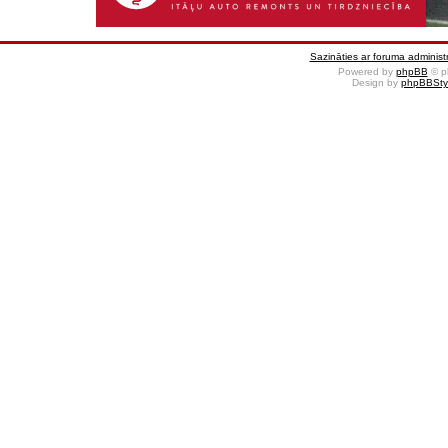
Sazināties ar foruma administr
Powered by
phpBB
© p
Design by
phpBBSty