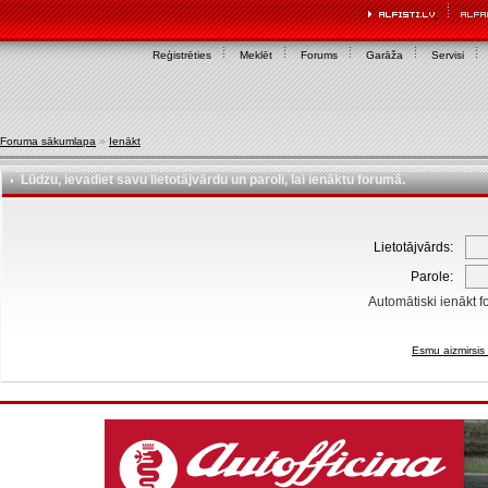
Reģistrēties
Meklēt
Forums
Garāža
Servisi
Foruma sākumlapa
»
Ienākt
Lūdzu, ievadiet savu lietotājvārdu un paroli, lai ienāktu forumā.
Lietotājvārds:
Parole:
Automātiski ienākt f
Esmu aizmirsis 