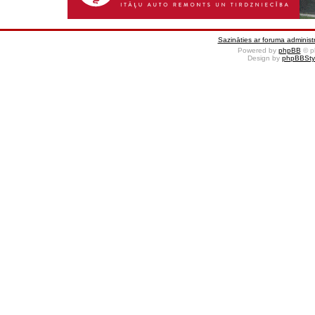
Sazināties ar foruma administr
Powered by
phpBB
© p
Design by
phpBBSty