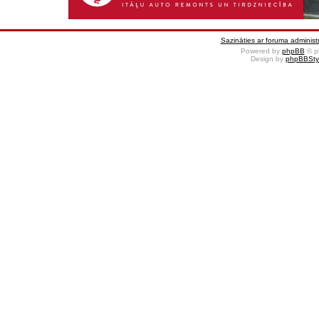
Sazināties ar foruma administr
Powered by
phpBB
© p
Design by
phpBBSty