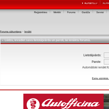
Reģistrēties
Meklēt
Forums
Garāža
Servisi
Foruma sākumlapa
»
Ienākt
Lūdzu, ievadiet savu lietotājvārdu un paroli, lai ienāktu forumā.
Lietotājvārds:
Parole:
Automātiski ienākt f
Esmu aizmirsis 