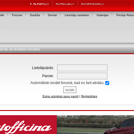
lēt
Forums
Garāža
Servisi
Lietotāju saraksts
Galerijas
Pircēja Rok
aroli, lai ienāktu forumā.
Lietotājvārds:
Parole:
Automātiski ienākt forumā, kad es šeit atnāku:
Esmu aizmirsis savu paroli
|
Reģistrēties