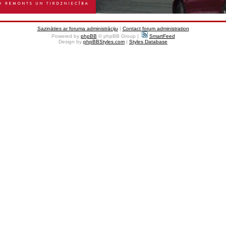
Sazināties ar foruma administrāciju
|
Contact forum administration
Powered by
phpBB
© phpBB Group |
SmartFeed
Design by
phpBBStyles.com
|
Styles Database