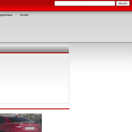
asgrāmata
Ienākt