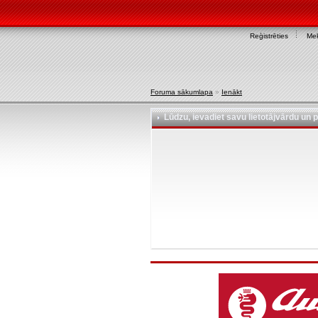
Reģistrēties
Mek
Foruma sākumlapa
»
Ienākt
Lūdzu, ievadiet savu lietotājvārdu un p