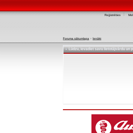
Reģistrēties
Mek
Foruma sākumlapa
»
Ienākt
Lūdzu, ievadiet savu lietotājvārdu un p