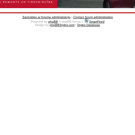
Sazināties ar foruma administrāciju
|
Contact forum administration
Powered by
phpBB
© phpBB Group |
SmartFeed
Design by
phpBBStyles.com
|
Styles Database