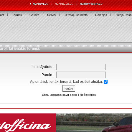
lēt
Forums
Garāža
Servisi
Lietotāju saraksts
Galerijas
Pircēja Rok
aroli, lai ienāktu forumā.
Lietotājvārds:
Parole:
Automātiski ienākt forumā, kad es šeit atnāku:
Esmu aizmirsis savu paroli
|
Reģistrēties