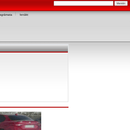
asgrāmata
Ienākt