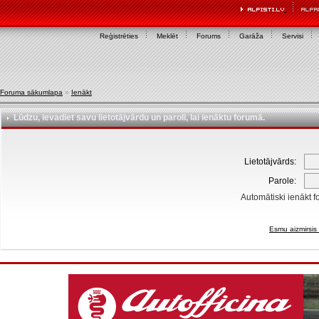
Reģistrēties
Meklēt
Forums
Garāža
Servisi
Foruma sākumlapa
»
Ienākt
Lūdzu, ievadiet savu lietotājvārdu un paroli, lai ienāktu forumā.
Lietotājvārds:
Parole:
Automātiski ienākt f
Esmu aizmirsis 