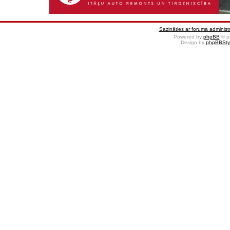
Sazināties ar foruma administr
Powered by
phpBB
© p
Design by
phpBBSty