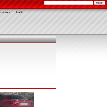
asgrāmata
Ienākt