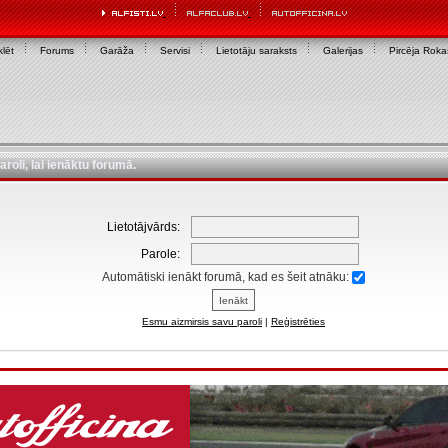
lēt
Forums
Garāža
Servisi
Lietotāju saraksts
Galerijas
Pircēja Rok
aroli, lai ienāktu forumā.
Lietotājvārds:
Parole:
Automātiski ienākt forumā, kad es šeit atnāku:
Esmu aizmirsis savu paroli
|
Reģistrēties