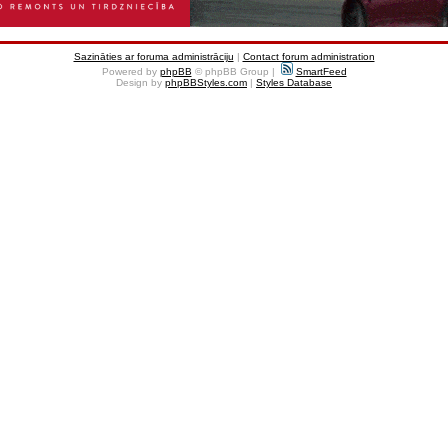
Sazināties ar foruma administrāciju
|
Contact forum administration
Powered by
phpBB
© phpBB Group |
SmartFeed
Design by
phpBBStyles.com
|
Styles Database