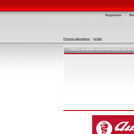
Reģistrēties
Mek
Foruma sākumlapa
»
Ienākt
Lūdzu, ievadiet savu lietotājvārdu un p