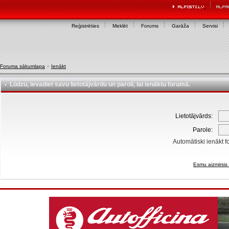
Reģistrēties
Meklēt
Forums
Garāža
Servisi
Foruma sākumlapa
»
Ienākt
Lūdzu, ievadiet savu lietotājvārdu un paroli, lai ienāktu forumā.
Lietotājvārds:
Parole:
Automātiski ienākt f
Esmu aizmirsis 