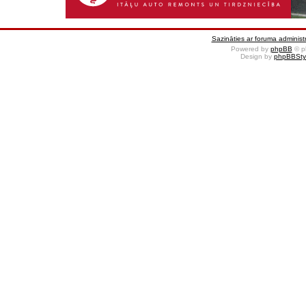
Sazināties ar foruma administr
Powered by
phpBB
© p
Design by
phpBBSty