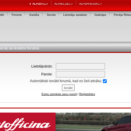
lēt
Forums
Garāža
Servisi
Lietotāju saraksts
Galerijas
Pircēja Rok
aroli, lai ienāktu forumā.
Lietotājvārds:
Parole:
Automātiski ienākt forumā, kad es šeit atnāku:
Esmu aizmirsis savu paroli
|
Reģistrēties