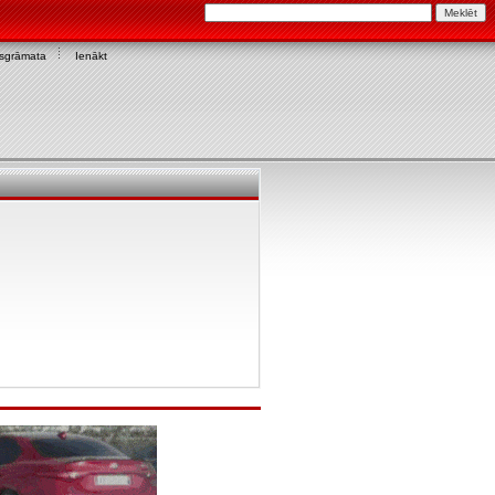
asgrāmata
Ienākt