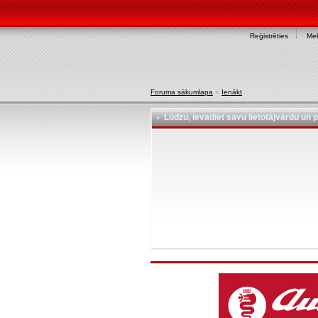
Reģistrēties
Mek
Foruma sākumlapa
»
Ienākt
Lūdzu, ievadiet savu lietotājvārdu un p