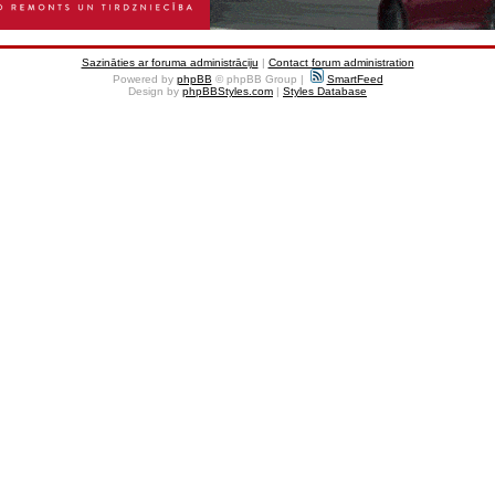
Sazināties ar foruma administrāciju
|
Contact forum administration
Powered by
phpBB
© phpBB Group |
SmartFeed
Design by
phpBBStyles.com
|
Styles Database