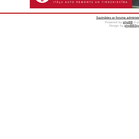
Sazināties ar foruma administr
Powered by
phpBB
© p
Design by
phpBBSty