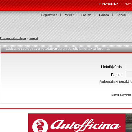
Reģistrēties
Meklēt
Forums
Garāža
Servisi
Foruma sākumlapa
»
Ienākt
Lūdzu, ievadiet savu lietotājvārdu un paroli, lai ienāktu forumā.
Lietotājvārds:
Parole:
Automātiski ienākt f
Esmu aizmirsis 