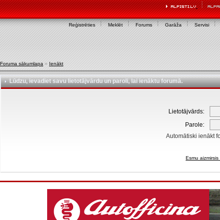
Reģistrēties
Meklēt
Forums
Garāža
Servisi
Foruma sākumlapa
»
Ienākt
Lūdzu, ievadiet savu lietotājvārdu un paroli, lai ienāktu forumā.
Lietotājvārds:
Parole:
Automātiski ienākt f
Esmu aizmirsis 