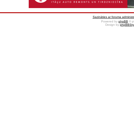
Sazināties ar foruma administr
Powered by
phpBB
© p
Design by
phpBBSty