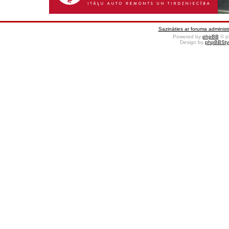
Sazināties ar foruma administr
Powered by
phpBB
© p
Design by
phpBBSty