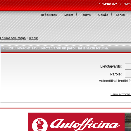
Reģistrēties
Meklēt
Forums
Garāža
Servisi
Foruma sākumlapa
»
Ienākt
Lūdzu, ievadiet savu lietotājvārdu un paroli, lai ienāktu forumā.
Lietotājvārds:
Parole:
Automātiski ienākt f
Esmu aizmirsis 