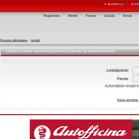
Reģistrēties
Meklēt
Forums
Garāža
Servisi
Foruma sākumlapa
»
Ienākt
Lūdzu, ievadiet savu lietotājvārdu un paroli, lai ienāktu forumā.
Lietotājvārds:
Parole:
Automātiski ienākt f
Esmu aizmirsis 