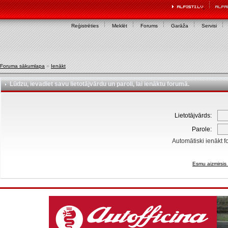
Reģistrēties
Meklēt
Forums
Garāža
Servisi
Foruma sākumlapa
»
Ienākt
Lūdzu, ievadiet savu lietotājvārdu un paroli, lai ienāktu forumā.
Lietotājvārds:
Parole:
Automātiski ienākt f
Esmu aizmirsis 