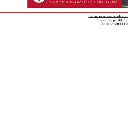
Sazināties ar foruma administr
Powered by
phpBB
© p
Design by
phpBBSty