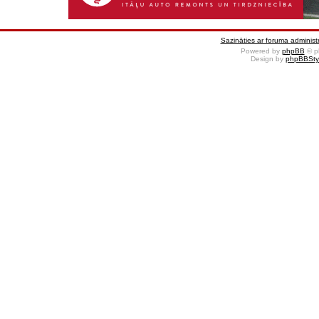
Sazināties ar foruma administr
Powered by
phpBB
© p
Design by
phpBBSty