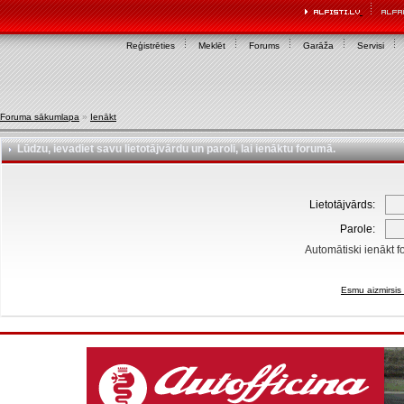
Reģistrēties
Meklēt
Forums
Garāža
Servisi
Foruma sākumlapa
»
Ienākt
Lūdzu, ievadiet savu lietotājvārdu un paroli, lai ienāktu forumā.
Lietotājvārds:
Parole:
Automātiski ienākt f
Esmu aizmirsis 