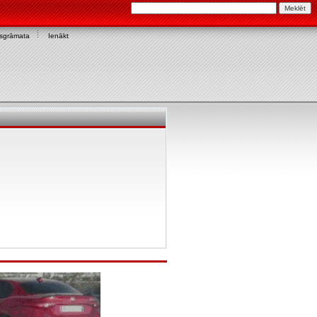
asgrāmata
Ienākt