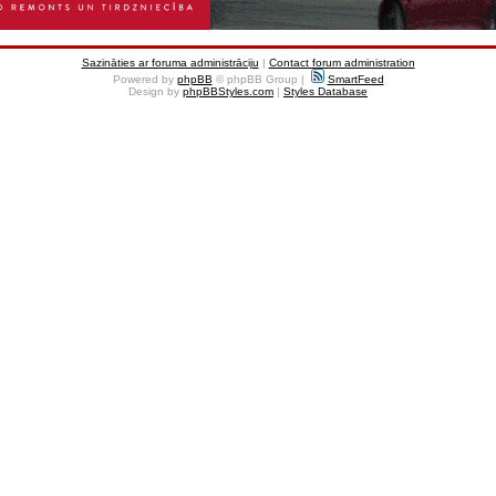
Sazināties ar foruma administrāciju
|
Contact forum administration
Powered by
phpBB
© phpBB Group |
SmartFeed
Design by
phpBBStyles.com
|
Styles Database