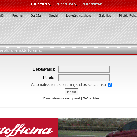
lēt
Forums
Garāža
Servisi
Lietotāju saraksts
Galerijas
Pircēja Rok
aroli, lai ienāktu forumā.
Lietotājvārds:
Parole:
Automātiski ienākt forumā, kad es šeit atnāku:
Esmu aizmirsis savu paroli
|
Reģistrēties