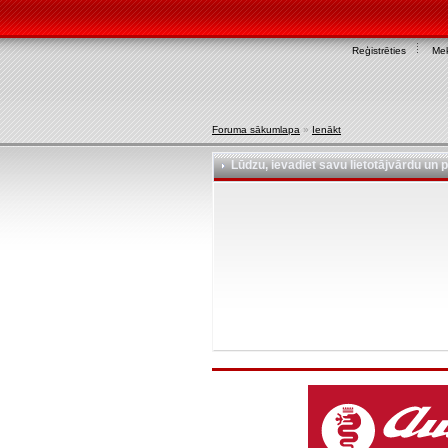
Reģistrēties
Mek
Foruma sākumlapa
»
Ienākt
Lūdzu, ievadiet savu lietotājvārdu un p