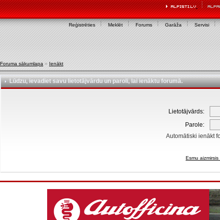
Reģistrēties
Meklēt
Forums
Garāža
Servisi
Foruma sākumlapa
»
Ienākt
Lūdzu, ievadiet savu lietotājvārdu un paroli, lai ienāktu forumā.
Lietotājvārds:
Parole:
Automātiski ienākt f
Esmu aizmirsis 