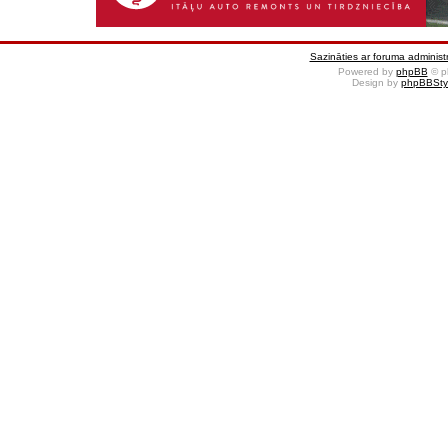
Sazināties ar foruma administr
Powered by
phpBB
© p
Design by
phpBBSty