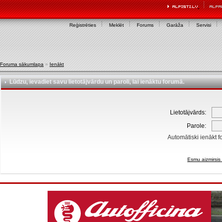
Reģistrēties
Meklēt
Forums
Garāža
Servisi
Foruma sākumlapa
»
Ienākt
Lūdzu, ievadiet savu lietotājvārdu un paroli, lai ienāktu forumā.
Lietotājvārds:
Parole:
Automātiski ienākt f
Esmu aizmirsis 