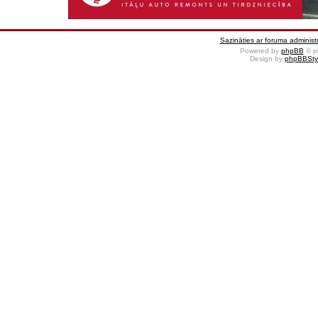
Sazināties ar foruma administr
Powered by
phpBB
© p
Design by
phpBBSty