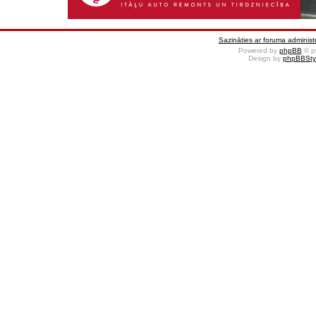
Sazināties ar foruma administr
Powered by
phpBB
© p
Design by
phpBBSty