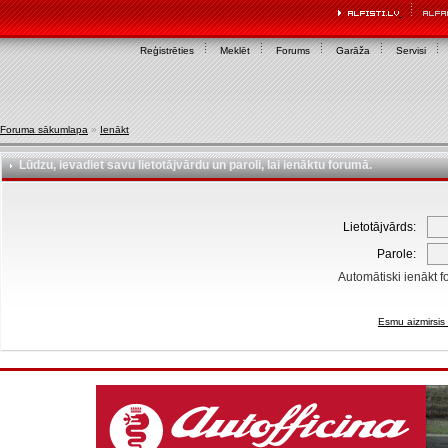
Reģistrēties
Meklēt
Forums
Garāža
Servisi
Foruma sākumlapa
»
Ienākt
Lūdzu, ievadiet savu lietotājvārdu un paroli, lai ienāktu forumā.
Lietotājvārds:
Parole:
Automātiski ienākt f
Esmu aizmirsis 