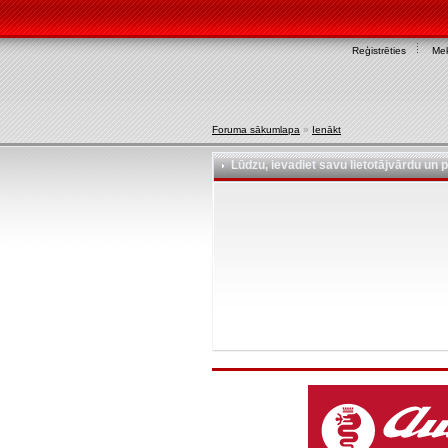
Reģistrēties
Mek
Foruma sākumlapa
»
Ienākt
Lūdzu, ievadiet savu lietotājvārdu un p