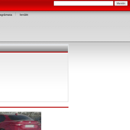
asgrāmata
Ienākt