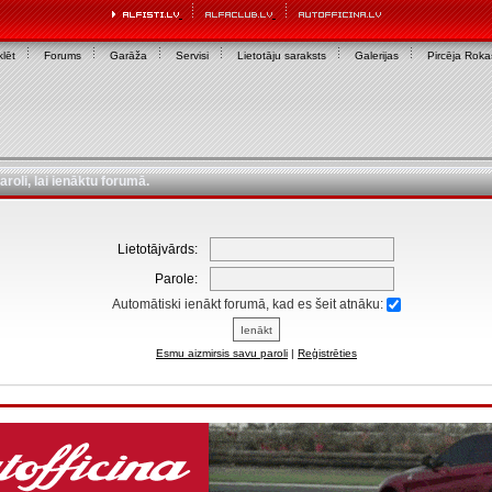
lēt
Forums
Garāža
Servisi
Lietotāju saraksts
Galerijas
Pircēja Rok
aroli, lai ienāktu forumā.
Lietotājvārds:
Parole:
Automātiski ienākt forumā, kad es šeit atnāku:
Esmu aizmirsis savu paroli
|
Reģistrēties