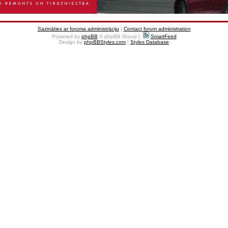
Sazināties ar foruma administrāciju
|
Contact forum administration
Powered by
phpBB
© phpBB Group |
SmartFeed
Design by
phpBBStyles.com
|
Styles Database