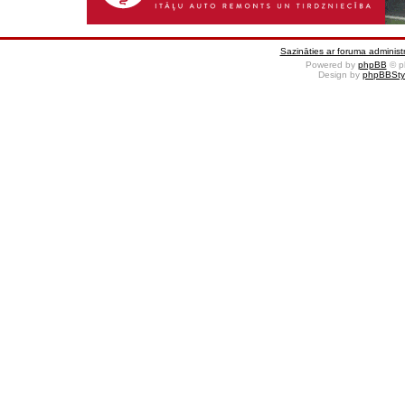
Sazināties ar foruma administr
Powered by
phpBB
© p
Design by
phpBBSty