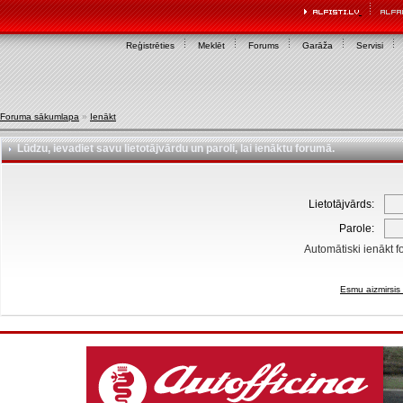
Reģistrēties
Meklēt
Forums
Garāža
Servisi
Foruma sākumlapa
»
Ienākt
Lūdzu, ievadiet savu lietotājvārdu un paroli, lai ienāktu forumā.
Lietotājvārds:
Parole:
Automātiski ienākt f
Esmu aizmirsis 