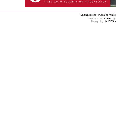
Sazināties ar foruma administr
Powered by
phpBB
© p
Design by
phpBBSty