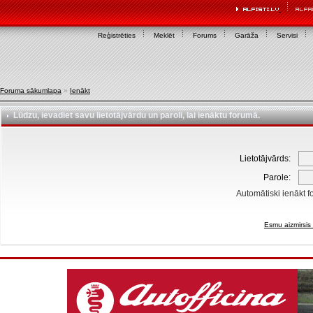
Reģistrēties
Meklēt
Forums
Garāža
Servisi
Foruma sākumlapa
»
Ienākt
Lūdzu, ievadiet savu lietotājvārdu un paroli, lai ienāktu forumā.
Lietotājvārds:
Parole:
Automātiski ienākt f
Esmu aizmirsis 