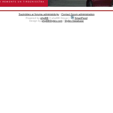
Sazināties ar foruma administrāciju
|
Contact forum administration
Powered by
phpBB
© phpBB Group |
SmartFeed
Design by
phpBBStyles.com
|
Styles Database