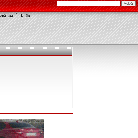
asgrāmata
Ienākt