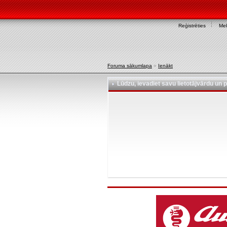
Reģistrēties
Mek
Foruma sākumlapa
»
Ienākt
Lūdzu, ievadiet savu lietotājvārdu un p