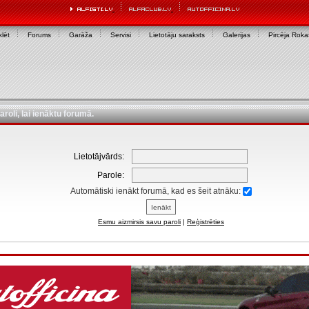
lēt
Forums
Garāža
Servisi
Lietotāju saraksts
Galerijas
Pircēja Rok
aroli, lai ienāktu forumā.
Lietotājvārds:
Parole:
Automātiski ienākt forumā, kad es šeit atnāku:
Esmu aizmirsis savu paroli
|
Reģistrēties