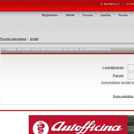
Reģistrēties
Meklēt
Forums
Garāža
Servisi
Foruma sākumlapa
»
Ienākt
Lūdzu, ievadiet savu lietotājvārdu un paroli, lai ienāktu forumā.
Lietotājvārds:
Parole:
Automātiski ienākt f
Esmu aizmirsis 