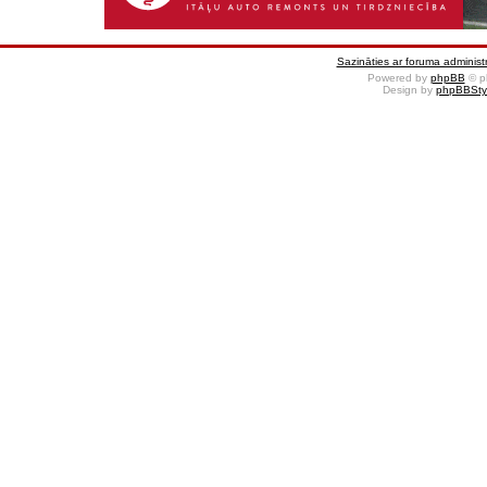
Sazināties ar foruma administr
Powered by
phpBB
© p
Design by
phpBBSty