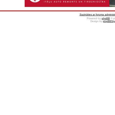
Sazināties ar foruma administr
Powered by
phpBB
© p
Design by
phpBBSty