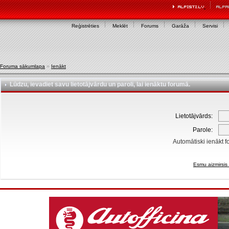
Reģistrēties
Meklēt
Forums
Garāža
Servisi
Foruma sākumlapa
»
Ienākt
Lūdzu, ievadiet savu lietotājvārdu un paroli, lai ienāktu forumā.
Lietotājvārds:
Parole:
Automātiski ienākt f
Esmu aizmirsis 