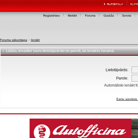
Reģistrēties
Meklēt
Forums
Garāža
Servisi
Foruma sākumlapa
»
Ienākt
Lūdzu, ievadiet savu lietotājvārdu un paroli, lai ienāktu forumā.
Lietotājvārds:
Parole:
Automātiski ienākt f
Esmu aizmirsis 