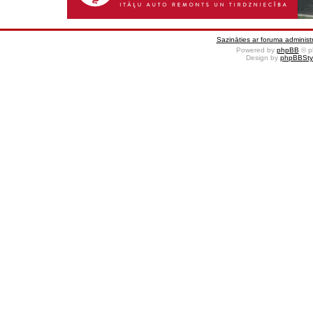
Sazināties ar foruma administr
Powered by
phpBB
© p
Design by
phpBBSty