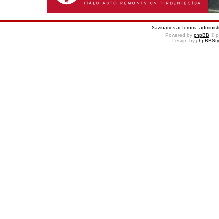
Sazināties ar foruma administr
Powered by
phpBB
© p
Design by
phpBBSty