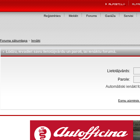
Reģistrēties
Meklēt
Forums
Garāža
Servisi
Foruma sākumlapa
»
Ienākt
Lūdzu, ievadiet savu lietotājvārdu un paroli, lai ienāktu forumā.
Lietotājvārds:
Parole:
Automātiski ienākt f
Esmu aizmirsis 