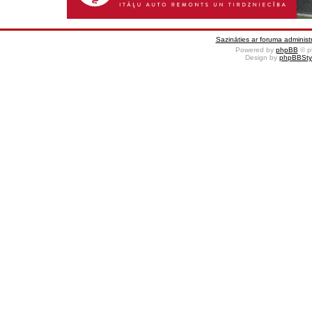
Sazināties ar foruma administr
Powered by
phpBB
© p
Design by
phpBBSty