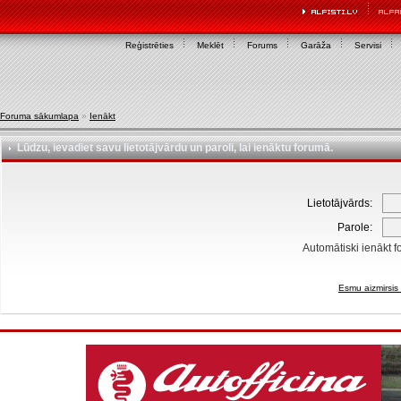
Reģistrēties
Meklēt
Forums
Garāža
Servisi
Foruma sākumlapa
»
Ienākt
Lūdzu, ievadiet savu lietotājvārdu un paroli, lai ienāktu forumā.
Lietotājvārds:
Parole:
Automātiski ienākt f
Esmu aizmirsis 