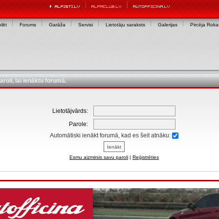
lēt
Forums
Garāža
Servisi
Lietotāju saraksts
Galerijas
Pircēja Rok
aroli, lai ienāktu forumā.
Lietotājvārds:
Parole:
Automātiski ienākt forumā, kad es šeit atnāku:
Esmu aizmirsis savu paroli
|
Reģistrēties