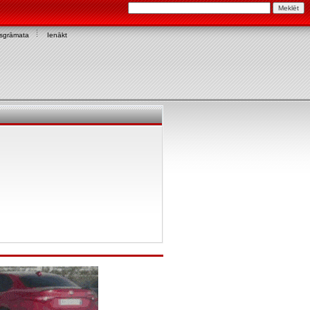
asgrāmata
Ienākt