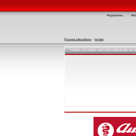
Reģistrēties
Mek
Foruma sākumlapa
»
Ienākt
Lūdzu, ievadiet savu lietotājvārdu un p