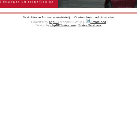
Sazināties ar foruma administrāciju
|
Contact forum administration
Powered by
phpBB
© phpBB Group |
SmartFeed
Design by
phpBBStyles.com
|
Styles Database