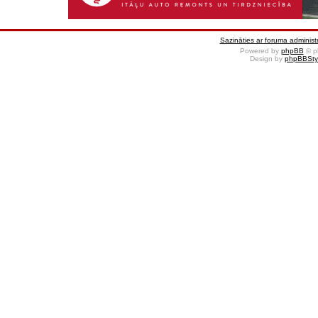
Sazināties ar foruma administr
Powered by
phpBB
© p
Design by
phpBBSty