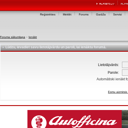
Reģistrēties
Meklēt
Forums
Garāža
Servisi
Foruma sākumlapa
»
Ienākt
Lūdzu, ievadiet savu lietotājvārdu un paroli, lai ienāktu forumā.
Lietotājvārds:
Parole:
Automātiski ienākt f
Esmu aizmirsis 