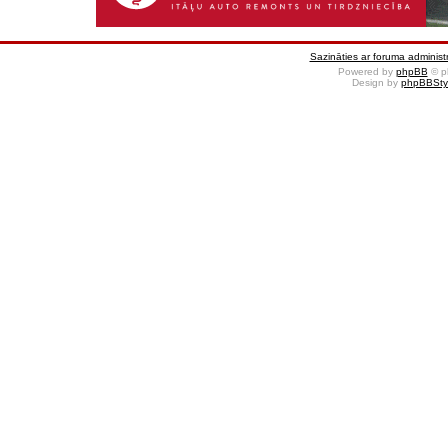
Sazināties ar foruma administr
Powered by
phpBB
© p
Design by
phpBBSty