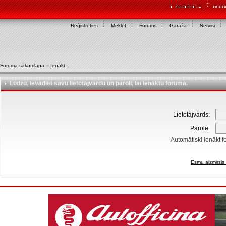
Reģistrēties
Meklēt
Forums
Garāža
Servisi
Foruma sākumlapa
»
Ienākt
Lūdzu, ievadiet savu lietotājvārdu un paroli, lai ienāktu forumā.
Lietotājvārds:
Parole:
Automātiski ienākt f
Esmu aizmirsis 