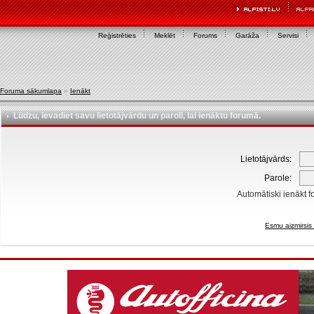
Reģistrēties
Meklēt
Forums
Garāža
Servisi
Foruma sākumlapa
»
Ienākt
Lūdzu, ievadiet savu lietotājvārdu un paroli, lai ienāktu forumā.
Lietotājvārds:
Parole:
Automātiski ienākt f
Esmu aizmirsis 