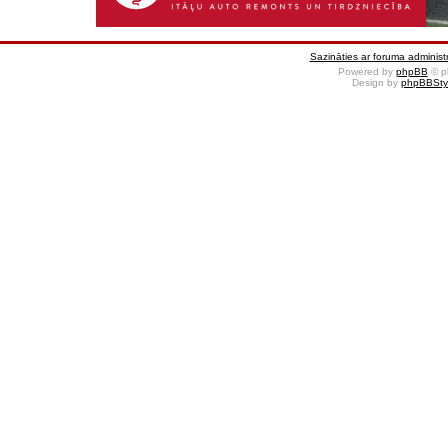
Sazināties ar foruma administr
Powered by
phpBB
© p
Design by
phpBBSty