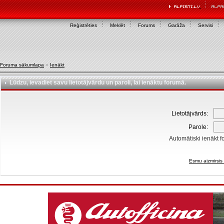
Reģistrēties
Meklēt
Forums
Garāža
Servisi
Foruma sākumlapa
»
Ienākt
Lūdzu, ievadiet savu lietotājvārdu un paroli, lai ienāktu forumā.
Lietotājvārds:
Parole:
Automātiski ienākt f
Esmu aizmirsis 