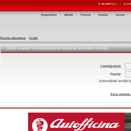
Reģistrēties
Meklēt
Forums
Garāža
Servisi
Foruma sākumlapa
»
Ienākt
Lūdzu, ievadiet savu lietotājvārdu un paroli, lai ienāktu forumā.
Lietotājvārds:
Parole:
Automātiski ienākt f
Esmu aizmirsis 