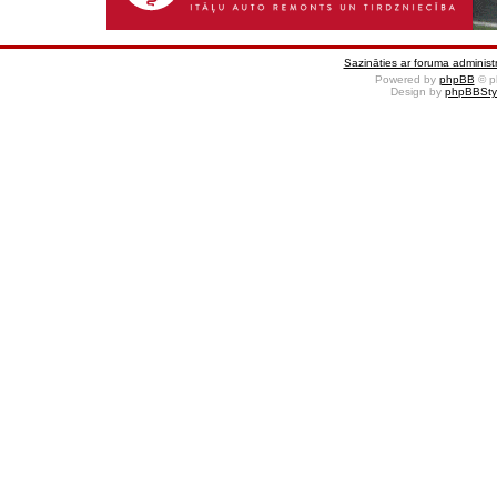
Sazināties ar foruma administr
Powered by
phpBB
© p
Design by
phpBBSty