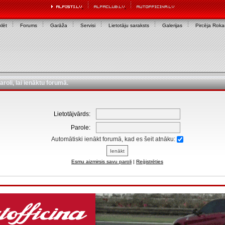
lēt
Forums
Garāža
Servisi
Lietotāju saraksts
Galerijas
Pircēja Rok
aroli, lai ienāktu forumā.
Lietotājvārds:
Parole:
Automātiski ienākt forumā, kad es šeit atnāku:
Esmu aizmirsis savu paroli
|
Reģistrēties