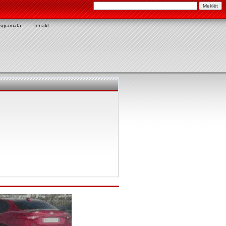
asgrāmata
Ienākt