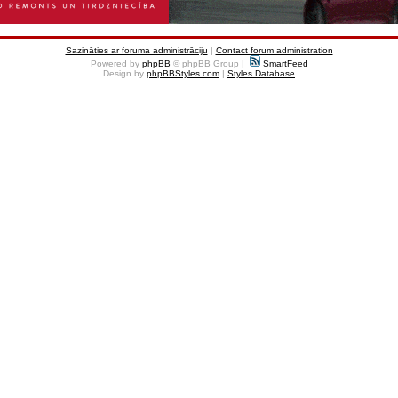
Sazināties ar foruma administrāciju
|
Contact forum administration
Powered by
phpBB
© phpBB Group |
SmartFeed
Design by
phpBBStyles.com
|
Styles Database