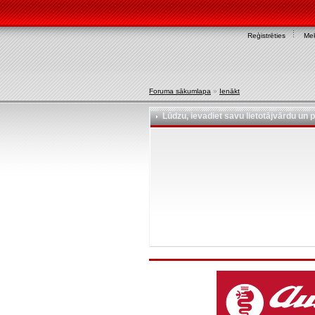
Reģistrēties
Mek
Foruma sākumlapa
»
Ienākt
Lūdzu, ievadiet savu lietotājvārdu un p