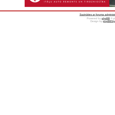
Sazināties ar foruma administr
Powered by
phpBB
© p
Design by
phpBBSty