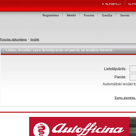
Reģistrēties
Meklēt
Forums
Garāža
Servisi
Foruma sākumlapa
»
Ienākt
Lūdzu, ievadiet savu lietotājvārdu un paroli, lai ienāktu forumā.
Lietotājvārds:
Parole:
Automātiski ienākt f
Esmu aizmirsis 