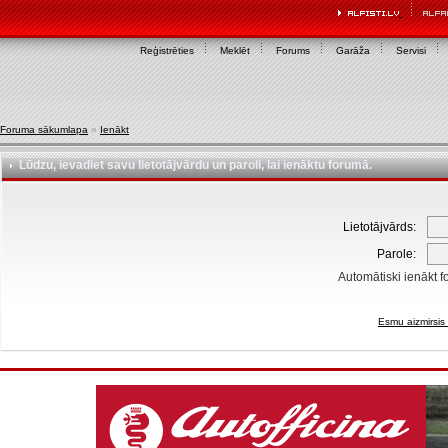
Reģistrēties
Meklēt
Forums
Garāža
Servisi
Foruma sākumlapa
»
Ienākt
Lūdzu, ievadiet savu lietotājvārdu un paroli, lai ienāktu forumā.
Lietotājvārds:
Parole:
Automātiski ienākt f
Esmu aizmirsis 