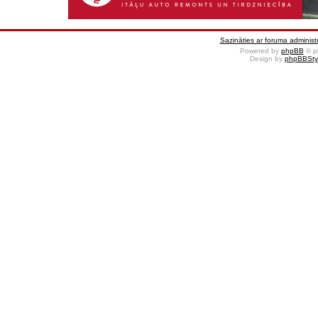
Sazināties ar foruma administr
Powered by
phpBB
© p
Design by
phpBBSty